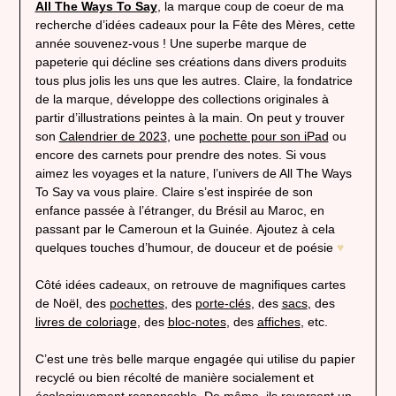
All The Ways To Say
, la marque coup de coeur de ma
recherche d’idées cadeaux pour la Fête des Mères, cette
année souvenez-vous ! Une superbe marque de
papeterie qui décline ses créations dans divers produits
tous plus jolis les uns que les autres. Claire, la fondatrice
de la marque, développe des collections originales à
partir d’illustrations peintes à la main. On peut y trouver
son
Calendrier de 2023
, une
pochette pour son iPad
ou
encore des carnets pour prendre des notes. Si vous
aimez les voyages et la nature, l’univers de All The Ways
To Say va vous plaire. Claire s’est inspirée de son
enfance passée à l’étranger, du Brésil au Maroc, en
passant par le Cameroun et la Guinée. Ajoutez à cela
quelques touches d’humour, de douceur et de poésie
♥
Côté idées cadeaux, on retrouve de magnifiques cartes
de Noël, des
pochettes
, des
porte-clés
, des
sacs
, des
livres de coloriage
, des
bloc-notes
, des
affiches
, etc.
C’est une très belle marque engagée qui utilise du papier
recyclé ou bien récolté de manière socialement et