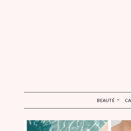
Skip
to
content
BEAUTÉ
CA