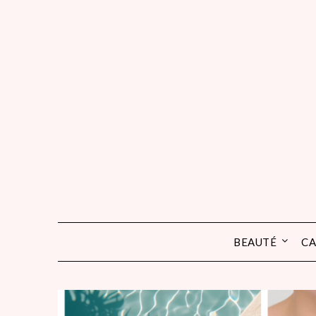
Skip
to
content
BEAUTÉ
CA