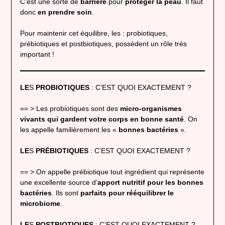
C’est une sorte de
barrière
pour
protéger
la peau
. Il faut
donc
en prendre soin
.
Pour maintenir cet équilibre, les : probiotiques,
prébiotiques et postbiotiques, possèdent un rôle très
important !
LE
S
PROBIOTIQUES
: C’EST QUOI EXACTEMENT ?
== > Les probiotiques sont des
micro-organismes
vivants qui gardent votre corps en bonne santé
. On
les appelle familièrement les «
bonnes bactéries
».
LE
S
PRÉBIOTIQUES
: C’EST QUOI EXACTEMENT ?
== > On appelle prébiotique tout ingrédient qui représente
une excellente source d’
apport nutritif pour les bonnes
bactéries
. Ils sont
parfaits pour rééquilibrer le
microbiome
.
LE
S
POSTBIOTIQUES
: C’EST QUOI EXACTEMENT ?