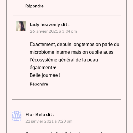
Répondre
lady heavenly
dit :
26 janvier 2021 à 3:04 pm
Exactement, depuis longtemps on parle du
microbiome interne mais on oublie aussi
l’écosystème général de la peau
également ♥
Belle journée !
Répondre
Flor Bela
dit :
22 janvier 2021 à 9:23 pm