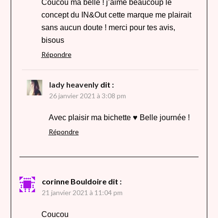
Coucou ma belle ! j’aime beaucoup le
concept du IN&Out cette marque me plairait
sans aucun doute ! merci pour tes avis,
bisous
Répondre
lady heavenly
dit :
26 janvier 2021 à 3:08 pm
Avec plaisir ma bichette ♥ Belle journée !
Répondre
corinne Bouldoire
dit :
21 janvier 2021 à 11:04 pm
Coucou