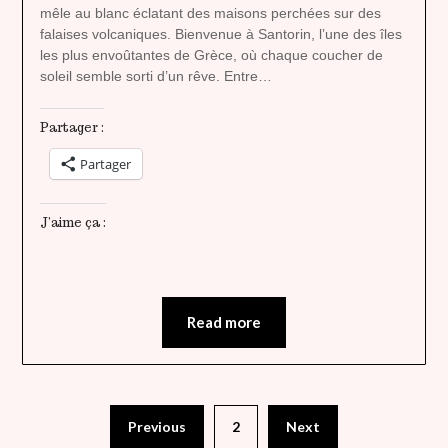
mêle au blanc éclatant des maisons perchées sur des
falaises volcaniques. Bienvenue à Santorin, l’une des îles
les plus envoûtantes de Grèce, où chaque coucher de
soleil semble sorti d’un rêve. Entre…
Partager :
Partager
J’aime ça :
Read more
Previous
2
Next