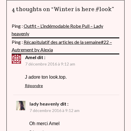
4 thoughts on “
Winter is here #look
”
Ping :
Outfit – L’indémodable Robe Pull – Lady
heavenly
Ping :
Récapitulatif des articles de la semaine#22 –
Autrement by Alexia
Amel
dit :
7 décembre 2016 à 9:12 am
J adore ton look.top.
Répondre
lady heavenly
dit :
7 décembre 2016 à 9:12 am
Oh merci Amel