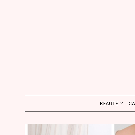
Skip
to
content
BEAUTÉ
CA