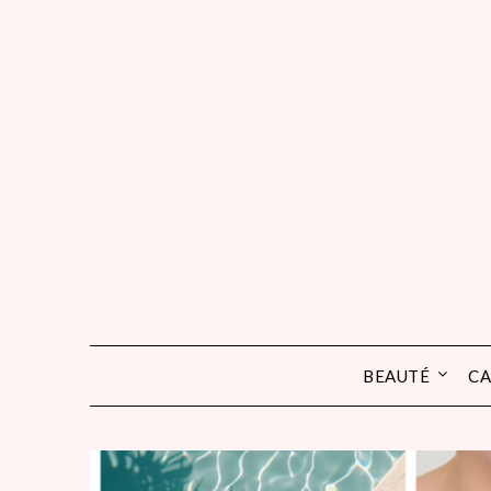
Skip
to
content
BEAUTÉ
CA