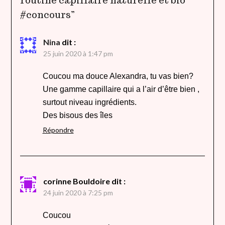
routine capillaire naturelle et bio
#concours
”
Nina
dit :
25 juin 2020 à 1:47 pm
Coucou ma douce Alexandra, tu vas bien?
Une gamme capillaire qui a l’air d’être bien ,
surtout niveau ingrédients.
Des bisous des îles
Répondre
corinne Bouldoire
dit :
24 juin 2020 à 7:25 pm
Coucou