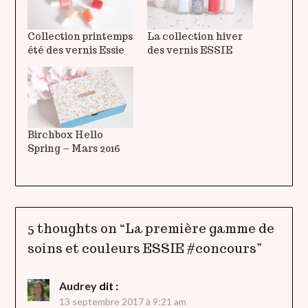
Collection printemps
La collection hiver
été des vernis Essie
des vernis ESSIE
Birchbox Hello
Spring – Mars 2016
5 thoughts on “
La première gamme de
soins et couleurs ESSIE #concours
”
Audrey
dit :
13 septembre 2017 à 9:21 am