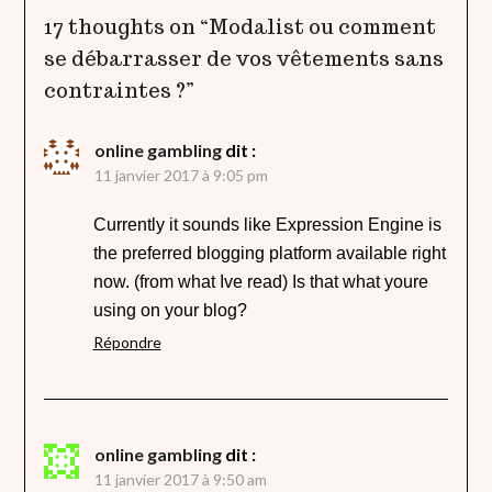
17 thoughts on “
Modalist ou comment
se débarrasser de vos vêtements sans
contraintes ?
”
online gambling
dit :
11 janvier 2017 à 9:05 pm
Currently it sounds like Expression Engine is
the preferred blogging platform available right
now. (from what Ive read) Is that what youre
using on your blog?
Répondre
online gambling
dit :
11 janvier 2017 à 9:50 am