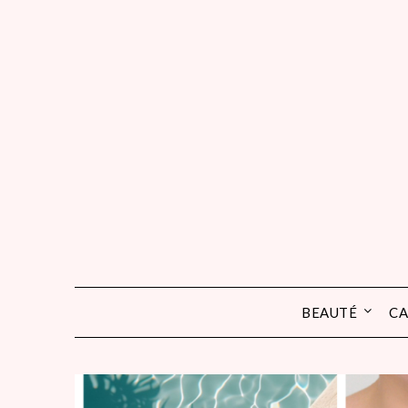
Skip
to
content
BEAUTÉ
CA