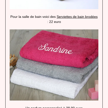
Pour la salle de bain voici des
Serviettes
de bain brodées
: 22 euro
Un
parfum personnalisé
à 38,90 euro