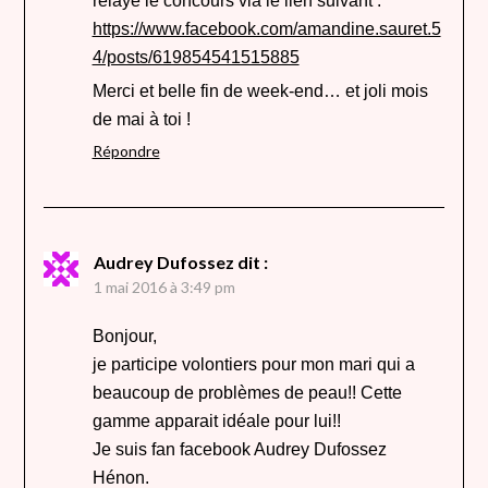
relayé le concours via le lien suivant :
https://www.facebook.com/amandine.sauret.5
4/posts/619854541515885
Merci et belle fin de week-end… et joli mois
de mai à toi !
Répondre
Audrey Dufossez
dit :
1 mai 2016 à 3:49 pm
Bonjour,
je participe volontiers pour mon mari qui a
beaucoup de problèmes de peau!! Cette
gamme apparait idéale pour lui!!
Je suis fan facebook Audrey Dufossez
Hénon.