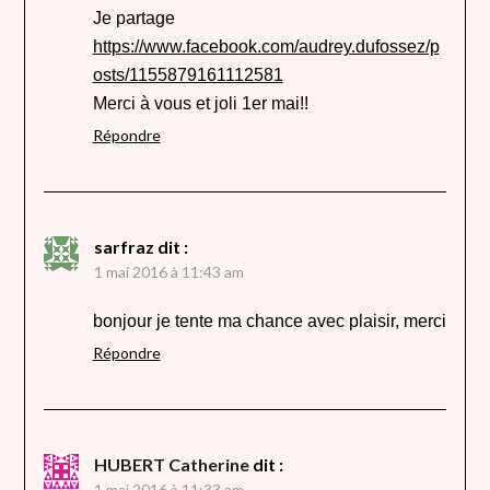
Je partage
https://www.facebook.com/audrey.dufossez/p
osts/1155879161112581
Merci à vous et joli 1er mai!!
Répondre
sarfraz
dit :
1 mai 2016 à 11:43 am
bonjour je tente ma chance avec plaisir, merci
Répondre
HUBERT Catherine
dit :
1 mai 2016 à 11:33 am