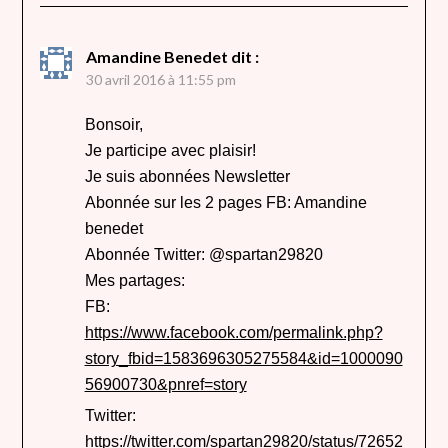
Amandine Benedet
dit :
30 avril 2016 à 11:55 pm
Bonsoir,
Je participe avec plaisir!
Je suis abonnées Newsletter
Abonnée sur les 2 pages FB: Amandine
benedet
Abonnée Twitter: @spartan29820
Mes partages:
FB:
https://www.facebook.com/permalink.php?
story_fbid=1583696305275584&id=1000090
56900730&pnref=story
Twitter:
https://twitter.com/spartan29820/status/72652