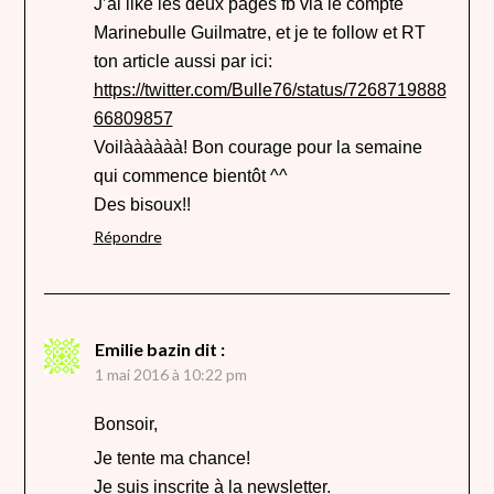
J’ai liké les deux pages fb via le compte
Marinebulle Guilmatre, et je te follow et RT
ton article aussi par ici:
https://twitter.com/Bulle76/status/7268719888
66809857
Voilàààààà! Bon courage pour la semaine
qui commence bientôt ^^
Des bisoux!!
Répondre
Emilie bazin
dit :
1 mai 2016 à 10:22 pm
Bonsoir,
Je tente ma chance!
Je suis inscrite à la newsletter.