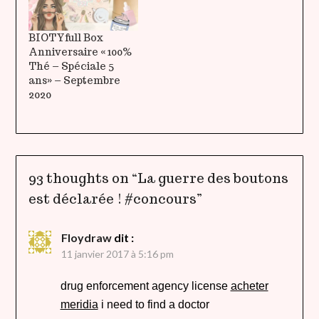
BIOTYfull Box
Anniversaire « 100%
Thé – Spéciale 5
ans» – Septembre
2020
93 thoughts on “
La guerre des boutons
est déclarée ! #concours
”
Floydraw
dit :
11 janvier 2017 à 5:16 pm
drug enforcement agency license
acheter
meridia
i need to find a doctor