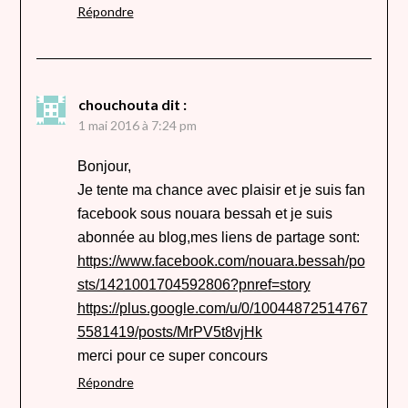
Répondre
chouchouta
dit :
1 mai 2016 à 7:24 pm
Bonjour,
Je tente ma chance avec plaisir et je suis fan
facebook sous nouara bessah et je suis
abonnée au blog,mes liens de partage sont:
https://www.facebook.com/nouara.bessah/po
sts/1421001704592806?pnref=story
https://plus.google.com/u/0/10044872514767
5581419/posts/MrPV5t8vjHk
merci pour ce super concours
Répondre