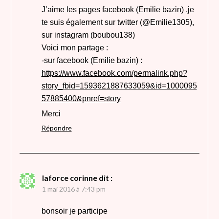
J’aime les pages facebook (Emilie bazin) ,je
te suis également sur twitter (@Emilie1305),
sur instagram (boubou138)
Voici mon partage :
-sur facebook (Emilie bazin) :
https://www.facebook.com/permalink.php?
story_fbid=1593621887633059&id=1000095
57885400&pnref=story
Merci
Répondre
laforce corinne
dit :
1 mai 2016 à 7:43 pm
bonsoir je participe