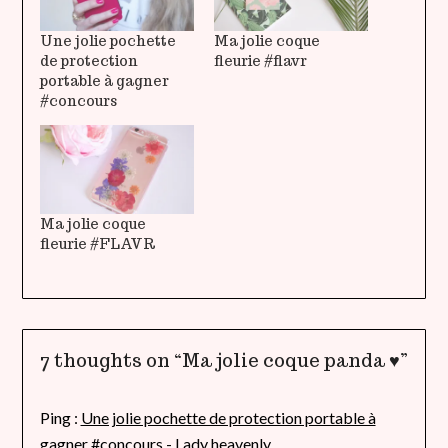
Une jolie pochette
Ma jolie coque
de protection
fleurie #flavr
portable à gagner
#concours
Ma jolie coque
fleurie #FLAVR
7 thoughts on “
Ma jolie coque panda ♥
”
Ping :
Une jolie pochette de protection portable à
gagner #concours - Lady heavenly