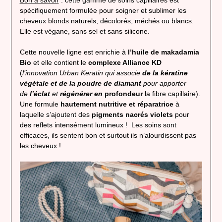
Bon à savoir
: cette gamme de soins capillaires est
spécifiquement formulée pour soigner et sublimer les
cheveux blonds naturels, décolorés, méchés ou blancs.
Elle est végane, sans sel et sans silicone.
Cette nouvelle ligne est enrichie à
l’huile de makadamia
Bio
et elle contient le
complexe Alliance KD
(
l’innovation Urban Keratin qui associe
de la kératine
végétale et de la poudre de diamant
pour apporter
de
l’éclat
et
régénérer en
profondeur
la fibre capillaire).
Une formule
hautement nutritive et réparatrice
à
laquelle s’ajoutent des
pigments nacrés violets
pour
des reflets intensément lumineux ! Les soins sont
efficaces, ils sentent bon et surtout ils n’alourdissent pas
les cheveux !