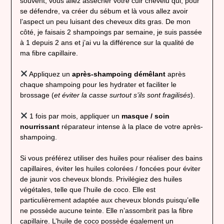
souvent, vous allez assécher votre cuir chevelu qui, pour
se défendre, va créer du sébum et là vous allez avoir
l’aspect un peu luisant des cheveux dits gras. De mon
côté, je faisais 2 shampoings par semaine, je suis passée
à 1 depuis 2 ans et j’ai vu la différence sur la qualité de
ma fibre capillaire.
Appliquez un
après-shampoing démêlant
après
chaque shampoing pour les hydrater et faciliter le
brossage (
et éviter la casse surtout s’ils sont fragilisés
).
1 fois par mois, appliquer un
masque / soin
nourrissant
réparateur intense à la place de votre après-
shampoing.
Si vous préférez utiliser des huiles pour réaliser des bains
capillaires, éviter les huiles colorées / foncées pour éviter
de jaunir vos cheveux blonds. Privilégiez des huiles
végétales, telle que l’huile de coco. Elle est
particulièrement adaptée aux cheveux blonds puisqu’elle
ne possède aucune teinte. Elle n’assombrit pas la fibre
capillaire. L’huile de coco possède également un