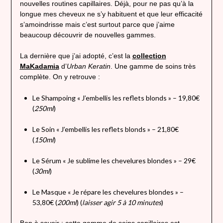
nouvelles routines capillaires. Déjà, pour ne pas qu’à la
longue mes cheveux ne s’y habituent et que leur efficacité
s’amoindrisse mais c’est surtout parce que j’aime
beaucoup découvrir de nouvelles gammes.
La dernière que j’ai adopté, c’est la
collection
MaKadamia
d’
Urban Keratin
. Une gamme de soins très
complète. On y retrouve :
Le Shampoing « J’embellis les reflets blonds » – 19,80€
(
250ml
)
Le Soin « J’embellis les reflets blonds » – 21,80€
(
150ml
)
Le Sérum « Je sublime les chevelures blondes » – 29€
(
30ml
)
Le Masque « Je répare les chevelures blondes » –
53,80€ (
200ml
) (
laisser agir 5 à 10 minutes
)