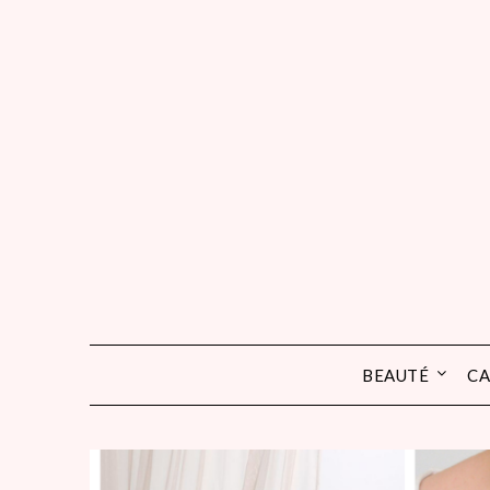
Skip
to
content
BEAUTÉ
CA