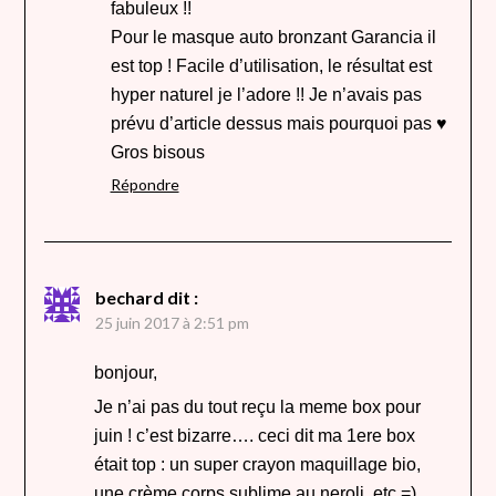
fabuleux !!
Pour le masque auto bronzant Garancia il
est top ! Facile d’utilisation, le résultat est
hyper naturel je l’adore !! Je n’avais pas
prévu d’article dessus mais pourquoi pas ♥
Gros bisous
Répondre
bechard
dit :
25 juin 2017 à 2:51 pm
bonjour,
Je n’ai pas du tout reçu la meme box pour
juin ! c’est bizarre…. ceci dit ma 1ere box
était top : un super crayon maquillage bio,
une crème corps sublime au neroli, etc =)