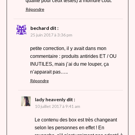
qualité pour ceux testés) à moindre coût.
Répondre
bechard
dit :
25 juin 2017 à 3:36 pm
petite correction, il y avait dans mon
commentaire : produits antirides ET / OU
INUTILES, mais j’ai du me louper, ça
n’apparait pas…..
Répondre
lady heavenly
dit :
10 juillet 2017 à 9:41 am
Le contenu des box est très changeant
selon les personnes en effet ! En