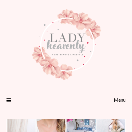
Skip
to
content
Menu