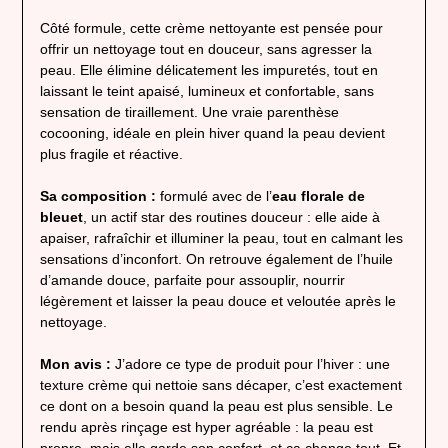
Côté formule, cette crème nettoyante est pensée pour
offrir un nettoyage tout en douceur, sans agresser la
peau. Elle élimine délicatement les impuretés, tout en
laissant le teint apaisé, lumineux et confortable, sans
sensation de tiraillement. Une vraie parenthèse
cocooning, idéale en plein hiver quand la peau devient
plus fragile et réactive.
Sa composition :
formulé avec de l’
eau florale de
bleuet
, un actif star des routines douceur : elle aide à
apaiser, rafraîchir et illuminer la peau, tout en calmant les
sensations d’inconfort. On retrouve également de l’huile
d’amande douce, parfaite pour assouplir, nourrir
légèrement et laisser la peau douce et veloutée après le
nettoyage.
Mon avis :
J’adore ce type de produit pour l’hiver : une
texture crème qui nettoie sans décaper, c’est exactement
ce dont on a besoin quand la peau est plus sensible. Le
rendu après rinçage est hyper agréable : la peau est
propre, mais elle garde son confort, et ça change tout. Et