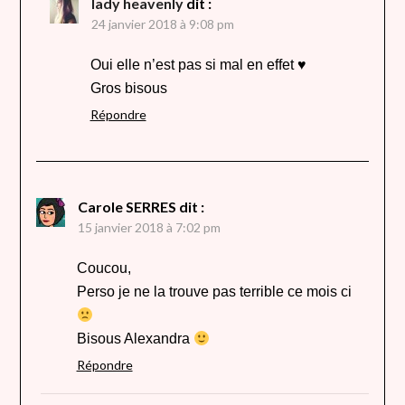
lady heavenly
dit :
24 janvier 2018 à 9:08 pm
Oui elle n’est pas si mal en effet ♥
Gros bisous
Répondre
Carole SERRES
dit :
15 janvier 2018 à 7:02 pm
Coucou,
Perso je ne la trouve pas terrible ce mois ci
Bisous Alexandra
Répondre