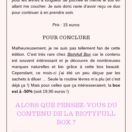
pour les lèvres à longueur de journée et même le soir en
allant me coucher. Je suis donc ravie d’avoir reçu ce duo
pour continuer à en prendre soin.
Prix
: 15 euros
POUR CONCLURE
Malheureusement, je ne suis pas tellement fan de cette
édition. C’est très rare chez
Biotyfull Box
car le contenu
est souvent intéressant et je découvre de nombreuses
marques naturelles et bio grâce à cette box beauté.
Cependant, ce mois-ci j’ai été un peu déçue par les
sachets à diluer … Seule la routine lèvres m’a plu (et c’est
déjà ça !) Mais pour celles que ça intéresseraient, la
box
est à -50%
(soit 19,90 euros !)
ALORS QUE PENSEZ-VOUS DU
CONTENU DE LA BIOTYFULL
BOX ?