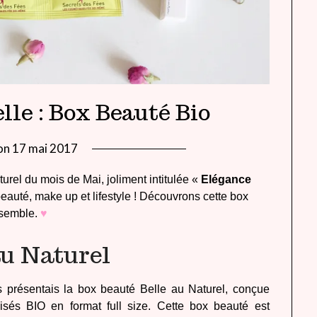
le : Box Beauté Bio
on
17 mai 2017
by
lady
urel du mois de Mai, joliment intitulée «
Elégance
heavenly
eauté, make up et lifestyle ! Découvrons cette box
semble.
♥
au Naturel
s présentais la box beauté Belle au Naturel, conçue
isés BIO en format full size. Cette box beauté est