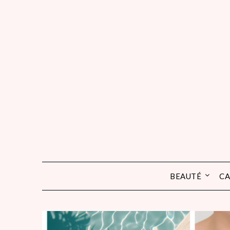
Skip
to
content
BEAUTÉ
CA