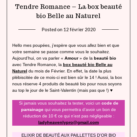
Tendre Romance – La box beauté
bio Belle au Naturel
Posted on
12 février 2020
by
lady
heavenly
Hello mes poupées, j’espère que vous allez bien et que
votre semaine se passe comme vous le souhaitez.
Aujourd’hui, on va parler «
Amour
» de la
beauté bio
avec Tendre Romance, la
box beauté bio Belle au
Naturel
du mois de Février. En effet, la date la plus
plébiscitée de ce mois-ci est bien sûr le 14 ! Aussi, la box
nous réserve 4 produits de beauté bio pour nous soyons
au top le jour de le Saint-Valentin (mais pas que !) ♥
Si jamais vous souhaitez la tester, voici un
code de
parrainage
qui vous permettra d’avoir un bon de
réduction de 10 € ce qui n’est pas négligeable :
ladyheavenlypro@gmail.com
ELIXIR DE BEAUTÉ AUX PAILLETTES D’OR BIO