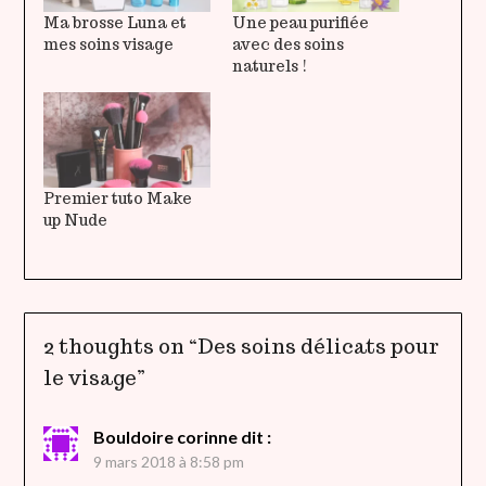
Ma brosse Luna et
Une peau purifiée
mes soins visage
avec des soins
naturels !
Premier tuto Make
up Nude
2 thoughts on “
Des soins délicats pour
le visage
”
Bouldoire corinne
dit :
9 mars 2018 à 8:58 pm