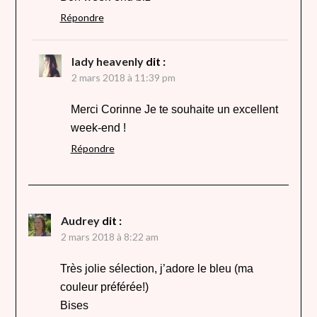
Répondre
lady heavenly
dit :
2 mars 2018 à 11:39 pm
Merci Corinne Je te souhaite un excellent
week-end !
Répondre
Audrey
dit :
2 mars 2018 à 8:22 am
Très jolie sélection, j’adore le bleu (ma
couleur préférée!)
Bises