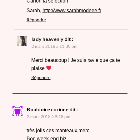
Canon ta sélection !
Sarah,
http://www.sarahmodeee.fr
Répondre
lady heavenly
dit :
2 mars 2018 à 11:38 pm
Merci beaucoup ! Je suis ravie que ça te
plaise
Répondre
Bouldoire corinne
dit :
2 mars 2018 à 9:18 pm
très jolis ces manteaux,merci
Bon week-end biz