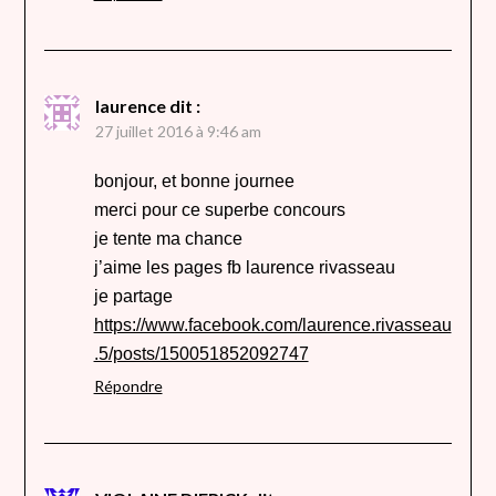
laurence
dit :
27 juillet 2016 à 9:46 am
bonjour, et bonne journee
merci pour ce superbe concours
je tente ma chance
j’aime les pages fb laurence rivasseau
je partage
https://www.facebook.com/laurence.rivasseau
.5/posts/150051852092747
Répondre