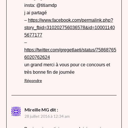
insta: @titiamdp
j ai partagé
–
https://www.facebook.com/permalink.php?
story_fbid=310202756036578&id=10001140
5677177
–
https://twitter.com/gregetlaeti/status/75868765
6020762624
un grand merci à vous pour ce concours et
très bonne fin de journée
Répondre
Mireille MG
dit :
28 juillet 2016 à 12:34 am