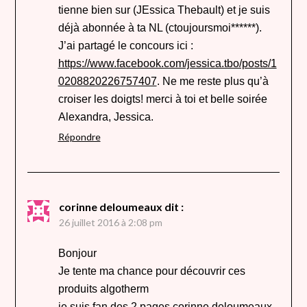
tienne bien sur (JEssica Thebault) et je suis
déjà abonnée à ta NL (ctoujoursmoi******).
J’ai partagé le concours ici :
https://www.facebook.com/jessica.tbo/posts/1
0208820226757407
. Ne me reste plus qu’à
croiser les doigts! merci à toi et belle soirée
Alexandra, Jessica.
Répondre
corinne deloumeaux
dit :
26 juillet 2016 à 2:08 pm
Bonjour
Je tente ma chance pour découvrir ces
produits algotherm
je suis fan des 2 pages corinne deloumeaux