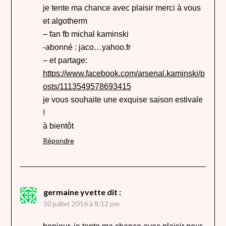
je tente ma chance avec plaisir merci à vous
et algotherm
– fan fb michal kaminski
-abonné : jaco…yahoo.fr
– et partage:
https://www.facebook.com/arsenal.kaminski/p
osts/1113549578693415
je vous souhaite une exquise saison estivale
!
à bientôt
Répondre
germaine yvette
dit :
30 juillet 2016 à 8:12 pm