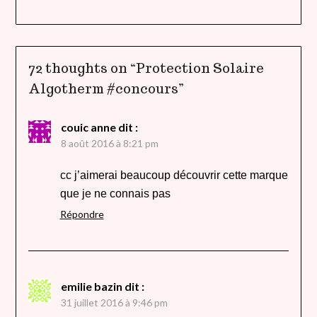
72 thoughts on “
Protection Solaire
Algotherm #concours
”
couic anne
dit :
8 août 2016 à 8:21 pm
cc j’aimerai beaucoup découvrir cette marque
que je ne connais pas
Répondre
emilie bazin
dit :
31 juillet 2016 à 9:46 pm