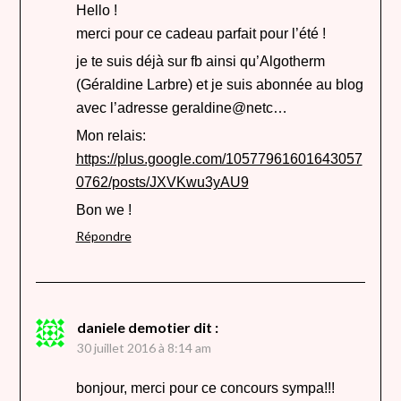
Hello !
merci pour ce cadeau parfait pour l’été !
je te suis déjà sur fb ainsi qu’Algotherm
(Géraldine Larbre) et je suis abonnée au blog
avec l’adresse geraldine@netc…
Mon relais:
https://plus.google.com/10577961601643057
0762/posts/JXVKwu3yAU9
Bon we !
Répondre
daniele demotier
dit :
30 juillet 2016 à 8:14 am
bonjour, merci pour ce concours sympa!!!