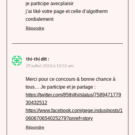
je participe avecplaisir
j’ai liké votre page et celle d’algotherm
cordialement
Répondre
thi-thi
dit :
29 juillet 2016 à 10:51 am
Merci pour ce concours & bonne chance à
tous… Je participe et je partage :
https://twitter.com/85thithi/status/7589471779
30432512
https://www.facebook.com/gege.indus/posts/1
060670654025279?pnref=story
Répondre