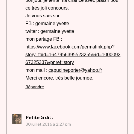
bonjour, je tente ma chance avec plaisir pour
ce très joli concours.
Je vous suis sur :
FB : germaine yvette
twiter : germaine yvette
mon partage FB :
https://www.facebook.com/permalink.php?
story_fbid=1647956395523255&id=1000092
67325337&pnref=story
mon mail :
capucineporter@yahoo.fr
Merci encore, très belle journée.
Répondre
Petite G
dit :
30 juillet 2016 à 2:27 pm