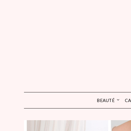
Skip
to
content
BEAUTÉ
CA