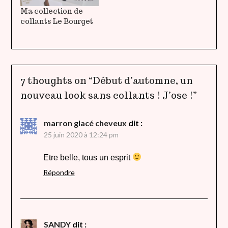
Ma collection de
collants Le Bourget
7 thoughts on “
Début d’automne, un
nouveau look sans collants ! J’ose !
”
marron glacé cheveux
dit :
25 juin 2020 à 12:24 pm
Etre belle, tous un esprit
Répondre
SANDY
dit :