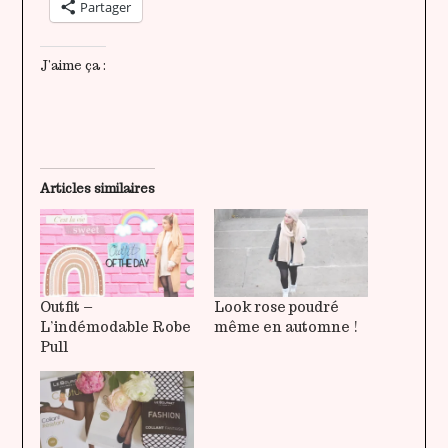
Partager
J’aime ça :
Articles similaires
Outfit –
Look rose poudré
L’indémodable Robe
même en automne !
Pull