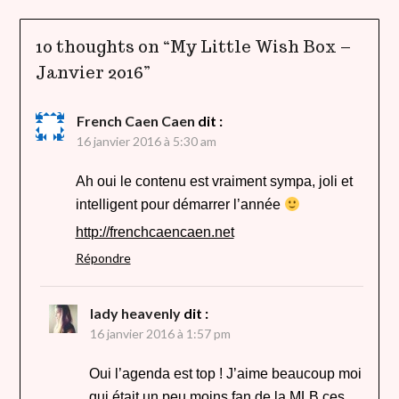
10 thoughts on “
My Little Wish Box –
Janvier 2016
”
French Caen Caen
dit :
16 janvier 2016 à 5:30 am
Ah oui le contenu est vraiment sympa, joli et
intelligent pour démarrer l’année
http://frenchcaencaen.net
Répondre
lady heavenly
dit :
16 janvier 2016 à 1:57 pm
Oui l’agenda est top ! J’aime beaucoup moi
qui était un peu moins fan de la MLB ces