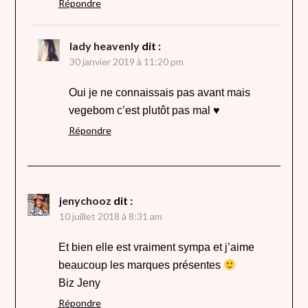
Répondre
lady heavenly
dit :
30 janvier 2019 à 11:20 pm
Oui je ne connaissais pas avant mais
vegebom c’est plutôt pas mal ♥
Répondre
jenychooz
dit :
10 juillet 2018 à 8:31 am
Et bien elle est vraiment sympa et j’aime
beaucoup les marques présentes
Biz Jeny
Répondre