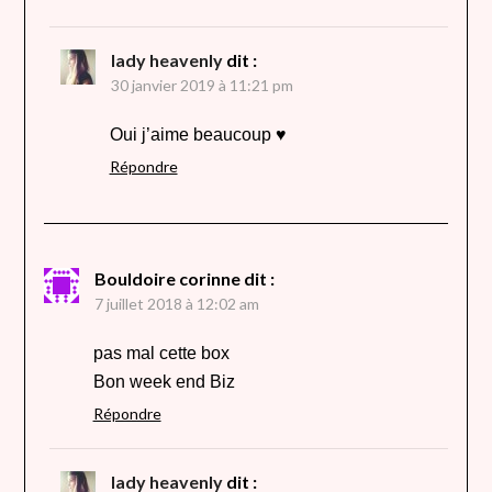
lady heavenly
dit :
30 janvier 2019 à 11:21 pm
Oui j’aime beaucoup ♥
Répondre
Bouldoire corinne
dit :
7 juillet 2018 à 12:02 am
pas mal cette box
Bon week end Biz
Répondre
lady heavenly
dit :