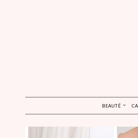
Skip
to
content
BEAUTÉ
CA