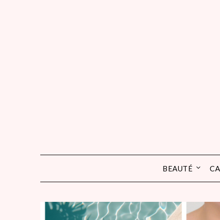
Skip
to
content
BEAUTÉ
CA