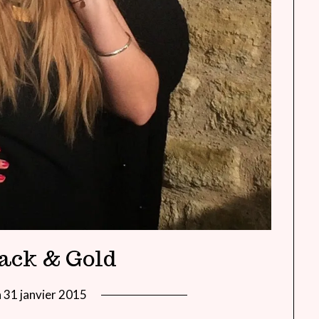
ack & Gold
n
31 janvier 2015
by
lady