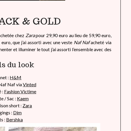
ACK & GOLD
 achetée chez
Zara
pour 29,90 euro au lieu de 59,90 euro,
euro, que j’ai assorti avec une veste
Naf Naf
acheté via
nter et illuminer le tout j’ai assorti l’ensemble avec des
ls du look
net :
H&M
Naf Naf via
Vinted
é :
Fashion Victime
e / Sac :
Kaem
son short :
Zara
gings :
Dim
s :
Bershka