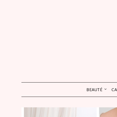
Skip
to
content
BEAUTÉ
CA