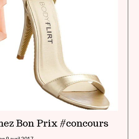
hez Bon Prix #concours
 on
9 avril 2017
by