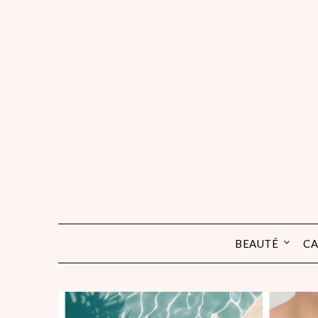
Skip
to
content
BEAUTÉ
CA