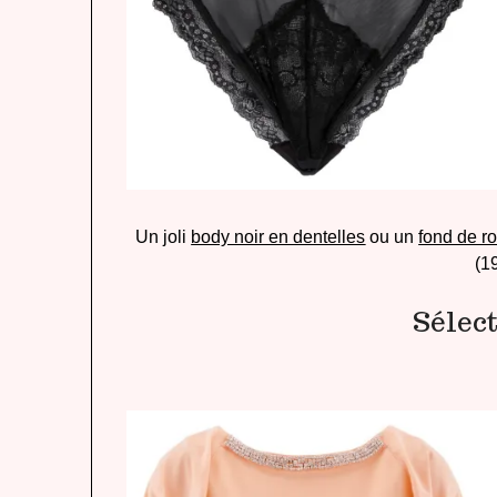
Un joli
body noir en dentelles
ou un
fond de r
(1
Sélec