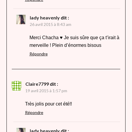
lady heavenly
dit :
26 avril 2015 à 8:43 am
Merci Chacha ♥ Je suis sûre que ça t’irait à
merveille ! Plein d’énormes bisous
Répondre
Claire7799
dit :
19 avril 2015 à 1:57 pm
Très jolis pour cet été!!
Répondre
lady heavenly
dit :