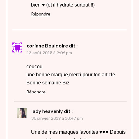
bien ♥ (et il hydrate surtout !!)
Répondre
corinne Bouldoire
dit :
13 août 2018 à 9:06 pm
coucou
une bonne marque,merci pour ton article
Bonne semaine Biz
Répondre
lady heavenly
dit :
30 janvier 2019 à 10:47 pm
Une de mes marques favorites ♥♥♥ Depuis