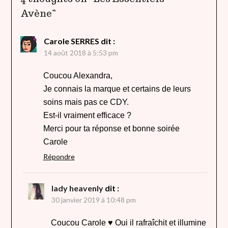
Avène
”
Carole SERRES
dit :
14 août 2018 à 5:53 pm
Coucou Alexandra,
Je connais la marque et certains de leurs
soins mais pas ce CDY.
Est-il vraiment efficace ?
Merci pour ta réponse et bonne soirée
Carole
Répondre
lady heavenly
dit :
30 janvier 2019 à 10:48 pm
Coucou Carole ♥ Oui il rafraîchit et illumine