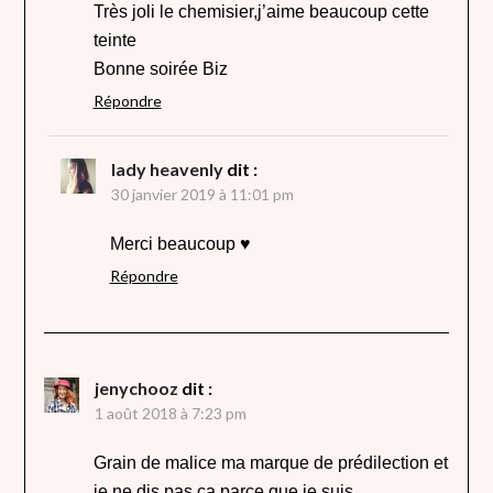
Très joli le chemisier,j’aime beaucoup cette
teinte
Bonne soirée Biz
Répondre
lady heavenly
dit :
30 janvier 2019 à 11:01 pm
Merci beaucoup ♥
Répondre
jenychooz
dit :
1 août 2018 à 7:23 pm
Grain de malice ma marque de prédilection et
je ne dis pas ça parce que je suis