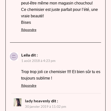
peut-être même mon magasin chouchou!
Ce chemisier est juste parfait pour l’été, une
vraie beauté!
Bises
Répondre
Leila
dit :
1 août 2018 à 4:23 pm
Trop trop joli ce chemisier !!!! Et bien sûr tu es
toujours sublime !
Répondre
lady heavenly
dit :
30 janvier 2019 à 11:02 pm