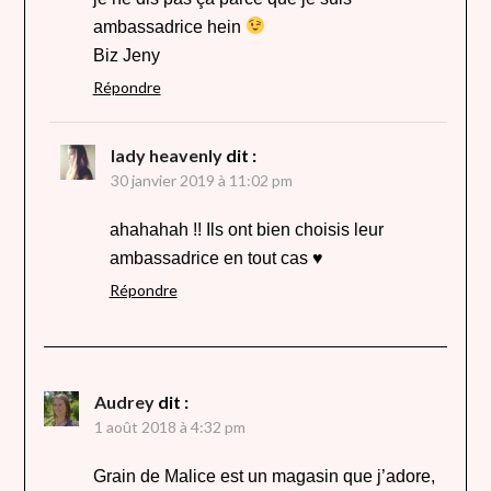
ambassadrice hein
Biz Jeny
Répondre
lady heavenly
dit :
30 janvier 2019 à 11:02 pm
ahahahah !! Ils ont bien choisis leur
ambassadrice en tout cas ♥
Répondre
Audrey
dit :
1 août 2018 à 4:32 pm
Grain de Malice est un magasin que j’adore,