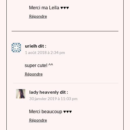
Merci ma Leïla ♥♥♥
Répondre
urielh
dit :
1 août 2018 à 2:34 pm
super cute! ^^
Répondre
lady heavenly
dit :
30 janvier 2019 à 11:03 pm
Merci beaucoup ♥♥♥
Répondre