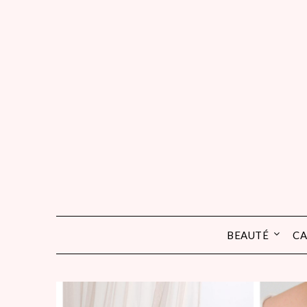
Skip
to
content
BEAUTÉ
CA