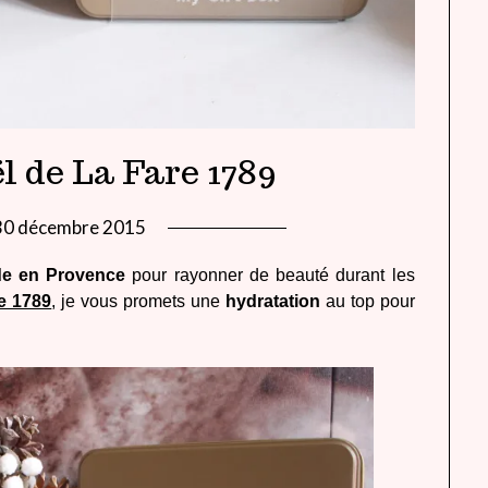
ël de La Fare 1789
30 décembre 2015
by
lady
de en Provence
pour rayonner de beauté durant les
heavenly
re 1789
, je vous promets une
hydratation
au top pour