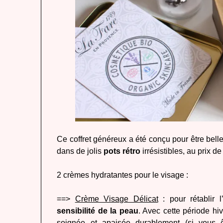
Ce coffret généreux a été conçu pour être belle
dans de jolis
pots rétro
irrésistibles, au prix d
2 crèmes hydratantes pour le visage :
==>
Crème Visage Délicat
: pour rétablir l
sensibilité de la peau
. Avec cette période hi
soignée et apaisée durablement (si vous ê