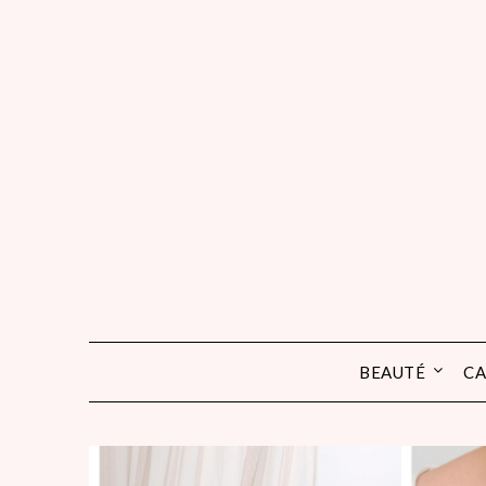
Skip
to
content
BEAUTÉ
CA