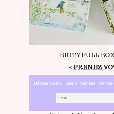
BIOTYFULL BOX
«
PRENEZ VOT
Dépose ton mail juste ici pour être informée 