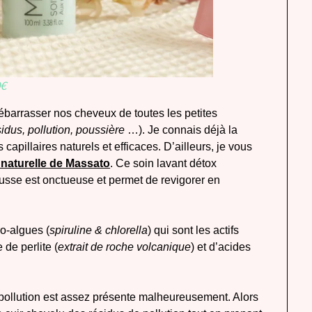
0€
barrasser nos cheveux de toutes les petites
sidus, pollution, poussière
…). Je connais déjà la
apillaires naturels et efficaces. D’ailleurs, je vous
 naturelle de Massato
. Ce soin lavant détox
usse est onctueuse et permet de revigorer en
ro-algues (
spiruline & chlorella
) qui sont les actifs
 de perlite (
extrait de roche volcanique
) et d’acides
a pollution est assez présente malheureusement. Alors