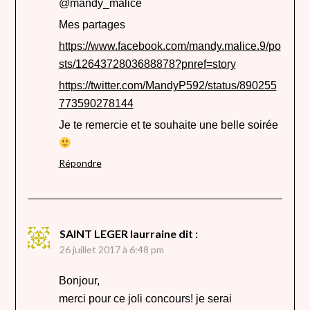
@mandy_malice
Mes partages
https://www.facebook.com/mandy.malice.9/po
sts/1264372803688878?pnref=story
https://twitter.com/MandyP592/status/890255
773590278144
Je te remercie et te souhaite une belle soirée
Répondre
SAINT LEGER laurraine
dit :
26 juillet 2017 à 6:48 pm
Bonjour,
merci pour ce joli concours! je serai