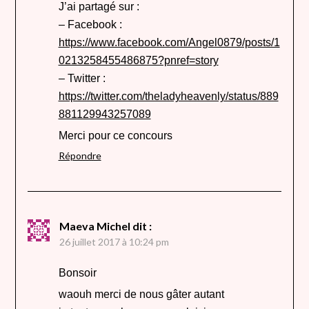
J’ai partagé sur :
– Facebook :
https://www.facebook.com/Angel0879/posts/1
0213258455486875?pnref=story
– Twitter :
https://twitter.com/theladyheavenly/status/889
881129943257089
Merci pour ce concours
Répondre
Maeva Michel
dit :
26 juillet 2017 à 10:24 pm
Bonsoir
waouh merci de nous gâter autant