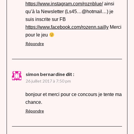
https://www.instagram.com/roznblue/
ainsi
qu’à la Newsletter (Ls45…@hotmail…) je
suis inscrite sur FB
https://www.facebook.com/rozenn.sailly
Merci
pour le jeu
Répondre
simon bernardine
dit :
26 juillet 2017 à 7:50 pm
bonjour et merci pour ce concours je tente ma
chance.
Répondre