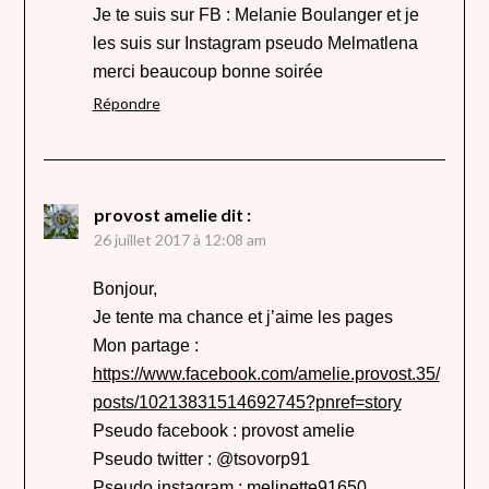
Je te suis sur FB : Melanie Boulanger et je
les suis sur Instagram pseudo Melmatlena
merci beaucoup bonne soirée
Répondre
provost amelie
dit :
26 juillet 2017 à 12:08 am
Bonjour,
Je tente ma chance et j’aime les pages
Mon partage :
https://www.facebook.com/amelie.provost.35/
posts/10213831514692745?pnref=story
Pseudo facebook : provost amelie
Pseudo twitter : @tsovorp91
Pseudo instagram : melinette91650