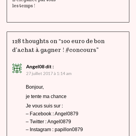
les temps !
128 thoughts on “
100 euro de bon
d’achat à gagner ! #concours
”
Angel08
dit :
27 juillet 2017 à 1:14 am
Bonjour,
je tente ma chance
Je vous suis sur :
– Facebook : Angel0879
– Twitter : Angel0879
– Instagram : papillon0879