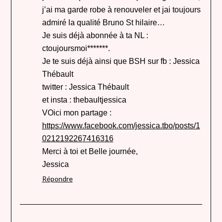
j’ai ma garde robe à renouveler et jai toujours
admiré la qualité Bruno St hilaire…
Je suis déjà abonnée à ta NL :
ctoujoursmoi*******.
Je te suis déjà ainsi que BSH sur fb : Jessica
Thébault
twitter : Jessica Thébault
et insta : thebaultjessica
VOici mon partage :
https://www.facebook.com/jessica.tbo/posts/1
0212192267416316
Merci à toi et Belle journée,
Jessica
Répondre