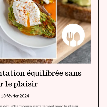
tation équilibrée sans
r le plaisir
n
18 février 2024
by
lady
 défi, s’harmonise parfaitement avec le plaisir