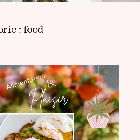
rie :
food