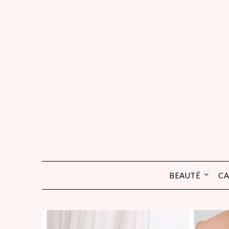
Skip
to
content
BEAUTÉ
CA