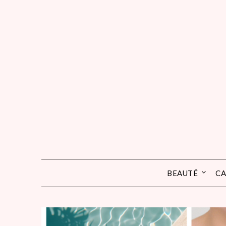
Skip
to
content
BEAUTÉ
CA